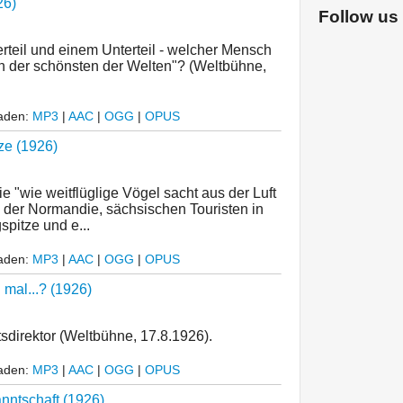
26)
Follow us
rteil und einem Unterteil - welcher Mensch
in der schönsten der Welten"? (Weltbühne,
laden:
MP3
|
AAC
|
OGG
|
OPUS
ze (1926)
 "wie weitflüglige Vögel sacht aus der Luft
n der Normandie, sächsischen Touristen in
spitze und e...
laden:
MP3
|
AAC
|
OGG
|
OPUS
mal...? (1926)
sdirektor (Weltbühne, 17.8.1926).
laden:
MP3
|
AAC
|
OGG
|
OPUS
nntschaft (1926)