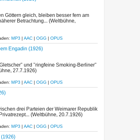
 Göttern gleich, bleiben besser fern am
äherer Betrachtung... (Weltbühne,
laden:
MP3
|
AAC
|
OGG
|
OPUS
 dem Engadin (1926)
 Gletscher" und "ringfeine Smoking-Berliner"
ühne, 27.7.1926)
laden:
MP3
|
AAC
|
OGG
|
OPUS
26)
ischen drei Parteien der Weimarer Republik
rivatrezept... (Weltbühne, 20.7.1926)
laden:
MP3
|
AAC
|
OGG
|
OPUS
 (1926)