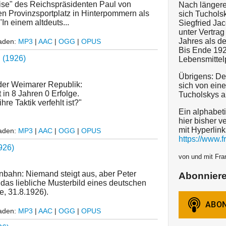
eise" des Reichspräsidenten Paul von
Nach längere
en Provinzsportplatz in Hinterpommern als
sich Tuchols
In einem altdeuts...
Siegfried Ja
unter Vertra
Jahres als d
laden:
MP3
|
AAC
|
OGG
|
OPUS
Bis Ende 192
 (1926)
Lebensmittel
Übrigens: De
er Weimarer Republik:
sich von ein
 in 8 Jahren 0 Erfolge.
Tucholskys a
hre Taktik verfehlt ist?"
Ein alphabeti
hier bisher v
mit Hyperlink
laden:
MP3
|
AAC
|
OGG
|
OPUS
https://www.f
926)
von und mit Fra
nbahn: Niemand steigt aus, aber Peter
Abonnier
 das liebliche Musterbild eines deutschen
, 31.8.1926).
laden:
MP3
|
AAC
|
OGG
|
OPUS