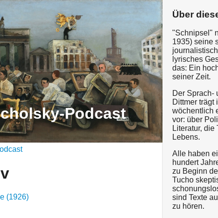
Über dies
"Schnipsel" 
1935) seine 
journalistisc
lyrisches Ges
das: Ein hoch
seiner Zeit.
Der Sprach- 
Dittmer trägt
ucholsky-Podcast
wöchentlich 
vor: über Pol
Literatur, di
Lebens.
odcast
Alle haben e
hundert Jahre
iv
zu Beginn de
Tucho skepti
schonungslos
se (1926)
sind Texte a
zu hören.