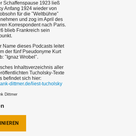
r Schaffenspause 1923 ließ
ky Anfang 1924 wieder von
cobsohn für die "Weltbühne"
g nehmen und zog im April des
eren Korrespondent nach Paris.
6 blieb Frankreich sein
punkt.
r Name dieses Podcasts leitet
em der fünf Pseudonyme Kurt
b: "Ignaz Wrobel".
sches Inhaltsverzeichnis aller
eröffentlichten Tucholsky-Texte
s befindet sich hier:
rank-dittmer.de/liest-tucholsky
nk Dittmer
en