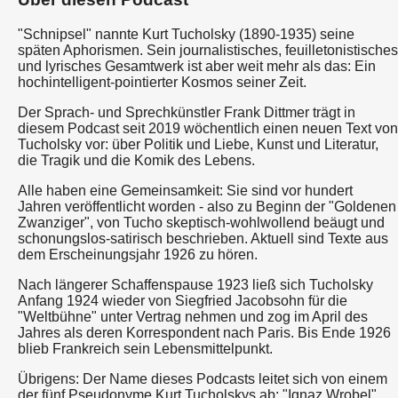
"Schnipsel" nannte Kurt Tucholsky (1890-1935) seine
späten Aphorismen. Sein journalistisches, feuilletonistisches
und lyrisches Gesamtwerk ist aber weit mehr als das: Ein
hochintelligent-pointierter Kosmos seiner Zeit.
Der Sprach- und Sprechkünstler Frank Dittmer trägt in
diesem Podcast seit 2019 wöchentlich einen neuen Text von
Tucholsky vor: über Politik und Liebe, Kunst und Literatur,
die Tragik und die Komik des Lebens.
Alle haben eine Gemeinsamkeit: Sie sind vor hundert
Jahren veröffentlicht worden - also zu Beginn der "Goldenen
Zwanziger", von Tucho skeptisch-wohlwollend beäugt und
schonungslos-satirisch beschrieben. Aktuell sind Texte aus
dem Erscheinungsjahr 1926 zu hören.
Nach längerer Schaffenspause 1923 ließ sich Tucholsky
Anfang 1924 wieder von Siegfried Jacobsohn für die
"Weltbühne" unter Vertrag nehmen und zog im April des
Jahres als deren Korrespondent nach Paris. Bis Ende 1926
blieb Frankreich sein Lebensmittelpunkt.
Übrigens: Der Name dieses Podcasts leitet sich von einem
der fünf Pseudonyme Kurt Tucholskys ab: "Ignaz Wrobel".