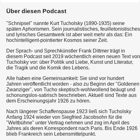
Über diesen Podcast
"Schnipsel" nannte Kurt Tucholsky (1890-1935) seine
späten Aphorismen. Sein journalistisches, feuilletonistisches
und lyrisches Gesamtwerk ist aber weit mehr als das: Ein
hochintelligent-pointierter Kosmos seiner Zeit.
Der Sprach- und Sprechkünstler Frank Dittmer trägt in
diesem Podcast seit 2019 wöchentlich einen neuen Text von
Tucholsky vor: über Politik und Liebe, Kunst und Literatur,
die Tragik und die Komik des Lebens.
Alle haben eine Gemeinsamkeit: Sie sind vor hundert
Jahren veröffentlicht worden - also zu Beginn der "Goldenen
Zwanziger", von Tucho skeptisch-wohlwollend beäugt und
schonungslos-satirisch beschrieben. Aktuell sind Texte aus
dem Erscheinungsjahr 1926 zu hören.
Nach längerer Schaffenspause 1923 ließ sich Tucholsky
Anfang 1924 wieder von Siegfried Jacobsohn für die
"Weltbühne" unter Vertrag nehmen und zog im April des
Jahres als deren Korrespondent nach Paris. Bis Ende 1926
blieb Frankreich sein Lebensmittelpunkt.