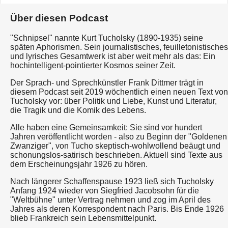
Über diesen Podcast
"Schnipsel" nannte Kurt Tucholsky (1890-1935) seine
späten Aphorismen. Sein journalistisches, feuilletonistisches
und lyrisches Gesamtwerk ist aber weit mehr als das: Ein
hochintelligent-pointierter Kosmos seiner Zeit.
Der Sprach- und Sprechkünstler Frank Dittmer trägt in
diesem Podcast seit 2019 wöchentlich einen neuen Text von
Tucholsky vor: über Politik und Liebe, Kunst und Literatur,
die Tragik und die Komik des Lebens.
Alle haben eine Gemeinsamkeit: Sie sind vor hundert
Jahren veröffentlicht worden - also zu Beginn der "Goldenen
Zwanziger", von Tucho skeptisch-wohlwollend beäugt und
schonungslos-satirisch beschrieben. Aktuell sind Texte aus
dem Erscheinungsjahr 1926 zu hören.
Nach längerer Schaffenspause 1923 ließ sich Tucholsky
Anfang 1924 wieder von Siegfried Jacobsohn für die
"Weltbühne" unter Vertrag nehmen und zog im April des
Jahres als deren Korrespondent nach Paris. Bis Ende 1926
blieb Frankreich sein Lebensmittelpunkt.