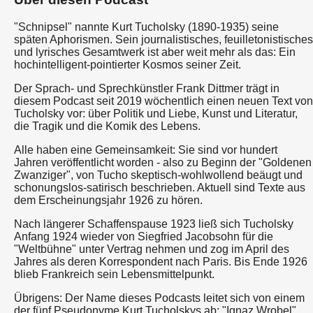
"Schnipsel" nannte Kurt Tucholsky (1890-1935) seine
späten Aphorismen. Sein journalistisches, feuilletonistisches
und lyrisches Gesamtwerk ist aber weit mehr als das: Ein
hochintelligent-pointierter Kosmos seiner Zeit.
Der Sprach- und Sprechkünstler Frank Dittmer trägt in
diesem Podcast seit 2019 wöchentlich einen neuen Text von
Tucholsky vor: über Politik und Liebe, Kunst und Literatur,
die Tragik und die Komik des Lebens.
Alle haben eine Gemeinsamkeit: Sie sind vor hundert
Jahren veröffentlicht worden - also zu Beginn der "Goldenen
Zwanziger", von Tucho skeptisch-wohlwollend beäugt und
schonungslos-satirisch beschrieben. Aktuell sind Texte aus
dem Erscheinungsjahr 1926 zu hören.
Nach längerer Schaffenspause 1923 ließ sich Tucholsky
Anfang 1924 wieder von Siegfried Jacobsohn für die
"Weltbühne" unter Vertrag nehmen und zog im April des
Jahres als deren Korrespondent nach Paris. Bis Ende 1926
blieb Frankreich sein Lebensmittelpunkt.
Übrigens: Der Name dieses Podcasts leitet sich von einem
der fünf Pseudonyme Kurt Tucholskys ab: "Ignaz Wrobel".